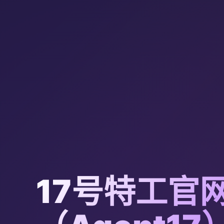
17号特工官