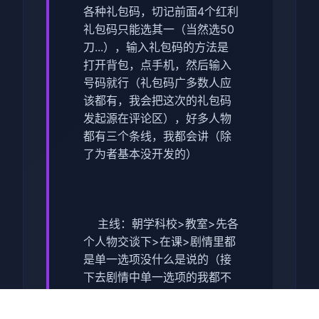
各种礼包码，切记前面4个红利
礼包码只能选其一（当然选50
刀...），输入礼包码的方法是
打开背包，点手机，然后输入
号码就行（礼包码广多数人应
该都有，我会把这次的礼包码
发起源在评论区），好多人物
都有三个条线，我都会讲（除
了为者基本没开发的）
主线：朝学科校>教室>先各
个人物交谈下>在课>剧情里都
是单一选项没什么是说的（接
下去剧情中单一选项的我都不
提了）>起始学校去后巷
>Erica>随便选>复家和danu