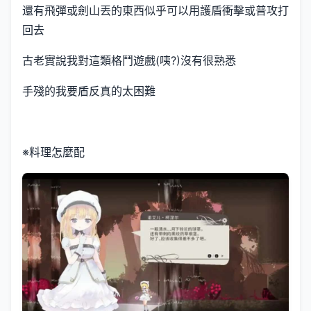
還有飛彈或劍山丟的東西似乎可以用護盾衝擊或普攻打
回去
古老實說我對這類格鬥遊戲(咦?)沒有很熟悉
手殘的我要盾反真的太困難
※料理怎麼配