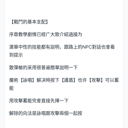
【戰鬥的基本支配】
序章教學劇情已經广大致介紹過操为
選單中性的技能都有說明，跟路上的NPC對話也會看
到提示
散彈槍的采用很普遍簡單說明一下
魔術【詠唱】解决時按下【護盾】也许【攻擊】可以蓄
能
用攻擊蓄能完會直接先揮一下
解除的向法是詠唱跟攻擊兩個一起按