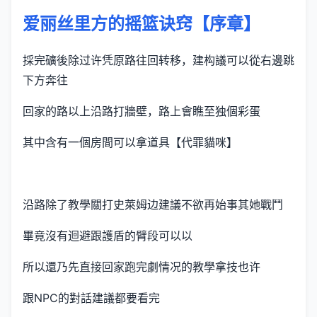
爱丽丝里方的摇篮诀窍【序章】
採完礦後除过许凭原路往回转移，建构議可以從右邊跳
下方奔往
回家的路以上沿路打牆壁，路上會瞧至独個彩蛋
其中含有一個房間可以拿道具【代罪貓咪】
沿路除了教學關打史萊姆边建議不欲再始事其她戰鬥
畢竟沒有迴避跟護盾的臂段可以以
所以還乃先直接回家跑完劇情况的教學拿技也许
跟NPC的對話建議都要看完