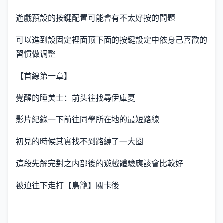
遊戲預設的按鍵配置可能會有不太好按的問題
可以進到設固定裡面顶下面的按鍵設定中依身己喜歡的
習慣做调整
【首線第一章】
覺醒的睡美士：前头往找尋伊庫夏
影片紀錄一下前往同學所在地的最短路線
初見的時候其實找不到路繞了一大圈
這段先解完對之内部後的遊戲體驗應該會比較好
被迫往下走打【鳥籠】關卡後