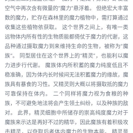
空气中再次含有微量的“魔力”悬浮着。 但绝宏大丰富
数的魔力，贮存在森林里的魔力植物中，需打算通过
收集这些植物依获取。 这个世界之间上，有唯一类
远物体内所有性的生物质能都倚仗于魔力的代谢，这
品种通过摄取魔力到来维持生命的生物，被称为“魔
族”。 同型居住在这个世界上的“精灵”，也能利以魔
力进步行代谢。 魔族体内所积蓄的魔力纯度低且不
稳准确，因为体内长时候间无法积蓄魔力的缘故，魔
族具有暴食的习性。又精灵则大概以将摄取抵的魔力
可靠保持在体内。 二个同样将魔力视为食粮的种
族，不可避免地法将会产生领土纠纷，以及种族的敌
对。 此界，精灵细胞中所储存的崇高纯度魔力对于
魔族来示达是再好不过的精华，因此魔族有着积极攻
击精灵，以夺取后者体内魔力的生物本能。 精灵是