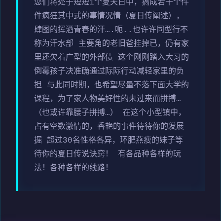
您们将处于短短1个夏天日中，搞成若干个件
件疯狂其中式的事情况情（夏日传阐述），
肆图的挥洒青春的汗….呃..也许许同型行不
称为汗水部 主要角的老旧爸挂掉已，仍有家
里还欠着广型的外部债 这个刚刚踏入大习的
倒霉孩子决准确通过际际行动减轻家里的负
担 与此同时期，也希望尽量不落下面大学的
课程，为了家人物美好性的未过来而拼搏…
（也或许靠腰子拼搏…） 在这个小型镇中，
占有空数激情的，香艳的事件待待你的发展
掘 超过30名性格各异，环肥燕瘦的妹子等
待你的夏日传说诀窍！ 有各品种各样的玩
法！各种各样的线路！