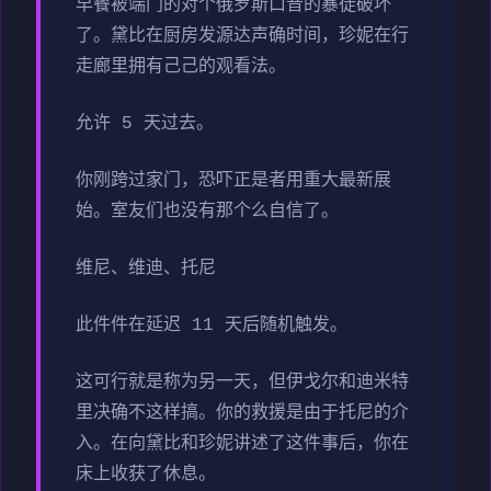
早餐被端门的对个俄罗斯口音的暴徒破坏
了。黛比在厨房发源达声确时间，珍妮在行
走廊里拥有己己的观看法。
允许 5 天过去。
你刚跨过家门，恐吓正是者用重大最新展
始。室友们也没有那个么自信了。
维尼、维迪、托尼
此件件在延迟 11 天后随机触发。
这可行就是称为另一天，但伊戈尔和迪米特
里决确不这样搞。你的救援是由于托尼的介
入。在向黛比和珍妮讲述了这件事后，你在
床上收获了休息。